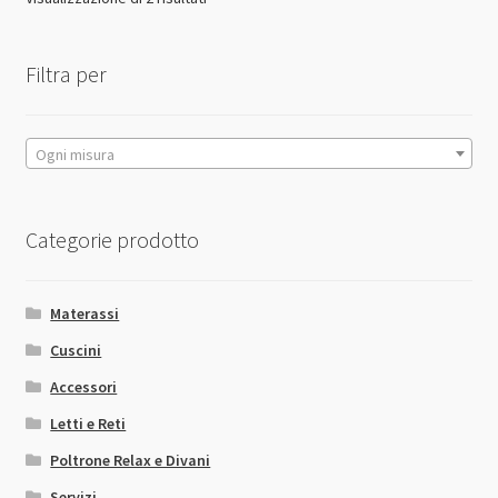
dal
più
Filtra per
economico
Ogni misura
Categorie prodotto
Materassi
Cuscini
Accessori
Letti e Reti
Poltrone Relax e Divani
Servizi