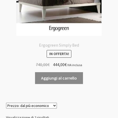
del
prodotto
Ergogreen Simply Bed
IN OFFERTA!
Il
Il
740,00
€
444,00
€
IVA inclusa
prezzo
prezzo
originale
attuale
Aggiungi al carrello
era:
è:
740,00€.
444,00€.
Prezzo:
Visualizzazione di 2 risultati