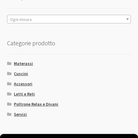
nella
pagina
del
Ogni misura
prodotto
Categorie prodotto
Materassi
Cuscini
Accessori
Letti e Reti
Poltrone Relax e Divani
Servizi