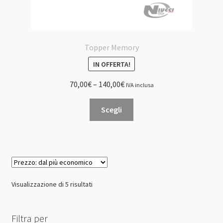
Topper Memory
IN OFFERTA!
70,00
€
–
140,00
€
IVA inclusa
Questo
Scegli
prodotto
ha
più
varianti.
Le
opzioni
Prezzo:
Visualizzazione di 5 risultati
possono
dal
essere
più
scelte
Filtra per
economico