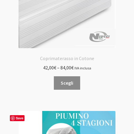
Coprimaterasso in Cotone
42,00
€
–
84,00
€
IVA inclusa
Questo
Scegli
prodotto
ha
più
varianti.
Le
Save
opzioni
possono