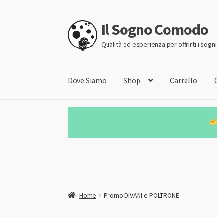
Il Sogno Comodo
Vai
Vai
alla
al
Qualità ed esperienza per offrirti i sogn
navigazione
contenuto
Dove Siamo
Shop
Carrello
Home
Promo DIVANI e POLTRONE