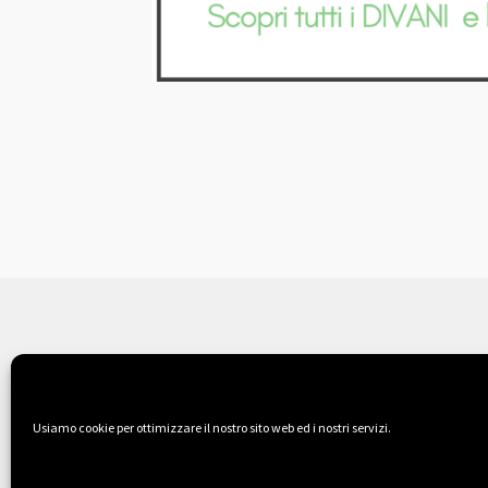
© Il Sogno Comodo 2026
Chi siamo
Fatto con Storefront & WooCo
Usiamo cookie per ottimizzare il nostro sito web ed i nostri servizi.