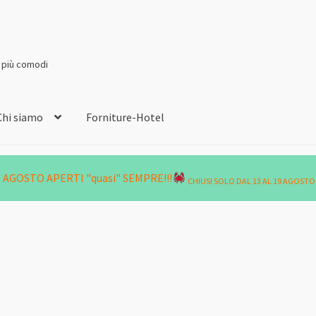
i più comodi
Chi siamo
Forniture-Hotel
AGOSTO APERTI "quasi" SEMPRE!!!
CHIUSI SOLO DAL 13 AL 19 AGOSTO