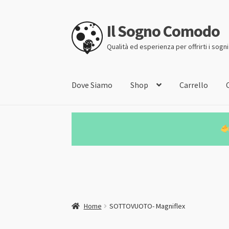
Il Sogno Comodo
Vai
Vai
alla
al
Qualità ed esperienza per offrirti i sogn
navigazione
contenuto
Dove Siamo
Shop
Carrello
Home
SOTTOVUOTO- Magniflex