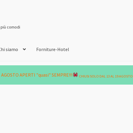
i più comodi
Chi siamo
Forniture-Hotel
AGOSTO APERTI "quasi" SEMPRE!!!
CHIUSI SOLO DAL 13 AL 19 AGOSTO