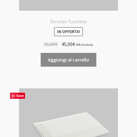
Dorelan Turchese
IN OFFERTA!
Il
Il
90,00
€
45,00
€
IVA inclusa
prezzo
prezzo
originale
attuale
Aggiungi al carrello
era:
è:
90,00€.
45,00€.
Save