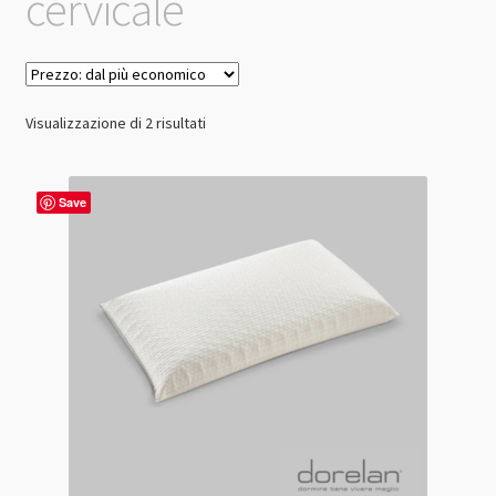
cervicale
Prezzo:
Visualizzazione di 2 risultati
dal
più
economico
Save