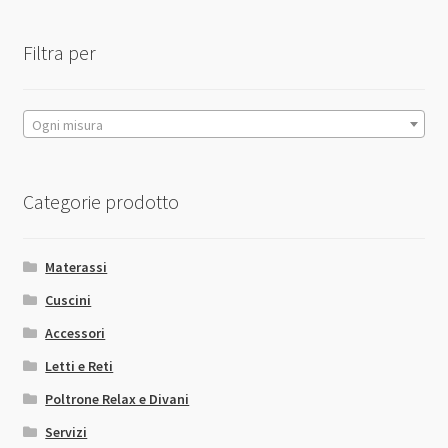
dal
essere
più
scelte
Filtra per
economico
nella
pagina
del
Ogni misura
prodotto
Categorie prodotto
Materassi
Cuscini
Accessori
Letti e Reti
Poltrone Relax e Divani
Servizi