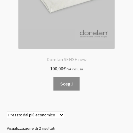
Dorelan SENSE new
100,00
€
IVA inclusa
Questo
Scegli
prodotto
ha
più
varianti.
Le
opzioni
Prezzo:
Visualizzazione di 2 risultati
possono