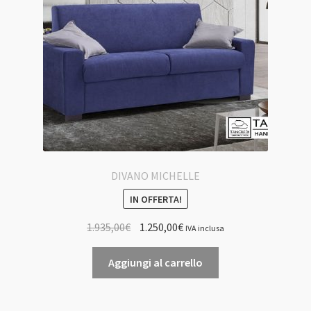
DIVANO MICHELLE
IN OFFERTA!
Il
Il
1.935,00
€
1.250,00
€
IVA inclusa
prezzo
prezzo
originale
attuale
Aggiungi al carrello
era:
è:
1.935,00€.
1.250,00€.