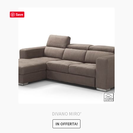
Save
DIVANO MIRO’
IN OFFERTA!