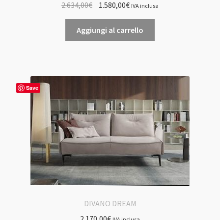
Il
Il
2.634,00
€
1.580,00
€
IVA inclusa
prezzo
prezzo
originale
attuale
Aggiungi al carrello
era:
è:
2.634,00€.
1.580,00€.
Save
DIVANO DREAM
2.170,00
€
IVA inclusa