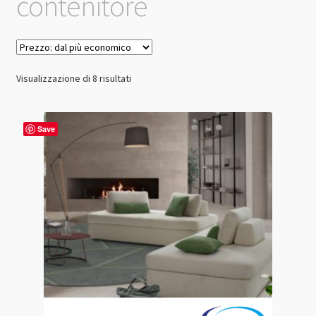
contenitore
Prezzo:
Visualizzazione di 8 risultati
dal
più
economico
Save