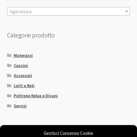
pagina
del
Ogni misura
prodotto
Categorie prodotto
Materassi
Cuscini
Accessori
Letti e Reti
Poltrone Relax e Divani
Servizi
Gestisci Consenso Cookie