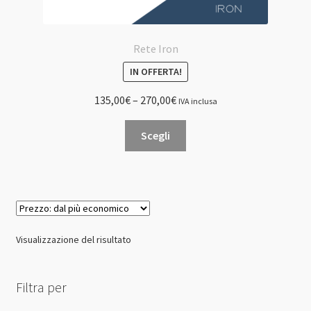
Rete Iron
IN OFFERTA!
135,00
€
–
270,00
€
IVA inclusa
Questo
Scegli
prodotto
ha
più
varianti.
Le
opzioni
Visualizzazione del risultato
possono
essere
scelte
Filtra per
nella