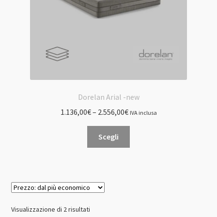
pagina
del
prodotto
Dorelan Arial -new
1.136,00
€
–
2.556,00
€
IVA inclusa
Questo
Scegli
prodotto
ha
più
varianti.
Le
opzioni
Prezzo:
Visualizzazione di 2 risultati
possono