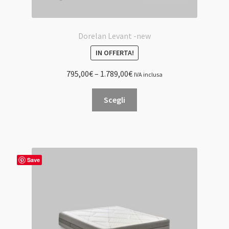
Dorelan Levant -new
IN OFFERTA!
795,00
€
–
1.789,00
€
IVA inclusa
Questo
Scegli
prodotto
ha
più
varianti.
Le
Save
opzioni
possono
essere
scelte
nella