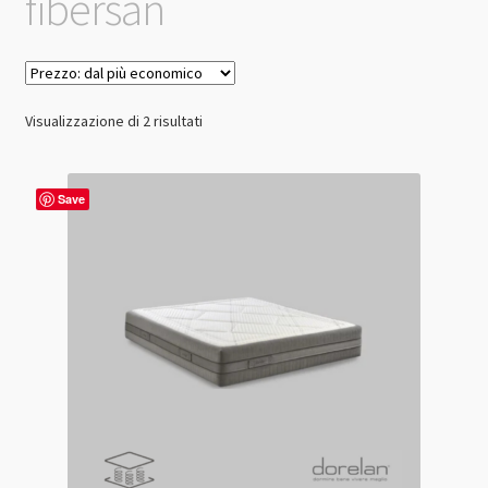
fibersan
Prezzo:
Visualizzazione di 2 risultati
dal
più
economico
Save