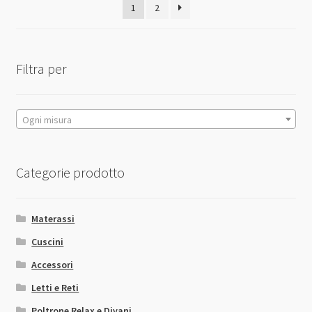
1
2
economico
Filtra per
Ogni misura
Categorie prodotto
Materassi
Cuscini
Accessori
Letti e Reti
Poltrone Relax e Divani