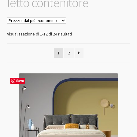
letto contenitore
Prezzo:
Visualizzazione di 1-12 di 24 risultati
dal
più
1
2
economico
Save