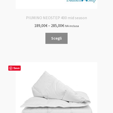
PIUMINO NEOSTEP 400 mid season
189,00
€
–
285,00
€
IVA inclusa
Questo
Scegli
prodotto
ha
più
varianti.
Le
Save
opzioni
possono
essere
scelte
nella
pagina
del