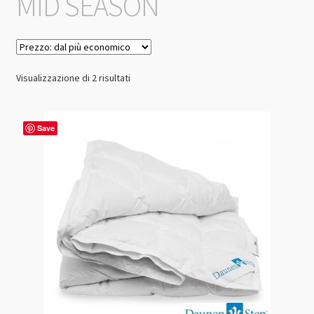
MID SEASON
Prezzo:
Visualizzazione di 2 risultati
dal
più
economico
Save