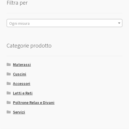
scelte
Filtra per
economico
nella
pagina
del
Ogni misura
prodotto
Categorie prodotto
Materassi
Cuscini
Accessori
Letti e Reti
Poltrone Relax e Divani
Servizi