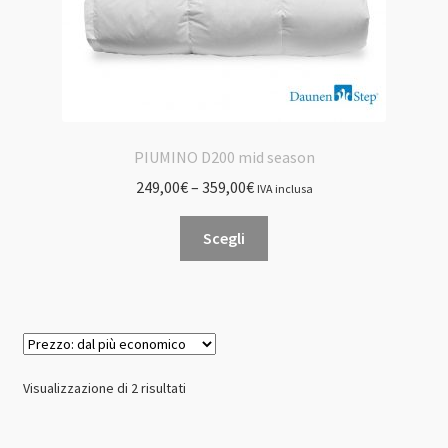
prodotto
PIUMINO D200 mid season
249,00
€
–
359,00
€
IVA inclusa
Questo
Scegli
prodotto
ha
più
varianti.
Le
opzioni
Prezzo:
Visualizzazione di 2 risultati
possono
dal
essere
più