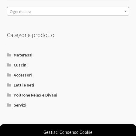
pagina
del
Ogni misura
prodotto
Categorie prodotto
Materassi
Cuscini
Accessori
Letti e Reti
Poltrone Relax e Divani
Servizi
Gestisci Consenso Cookie