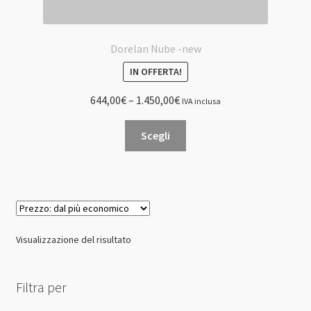
Dorelan Nube -new
IN OFFERTA!
644,00
€
–
1.450,00
€
IVA inclusa
Questo
Scegli
prodotto
ha
più
varianti.
Le
opzioni
Visualizzazione del risultato
possono
essere
scelte
Filtra per
nella