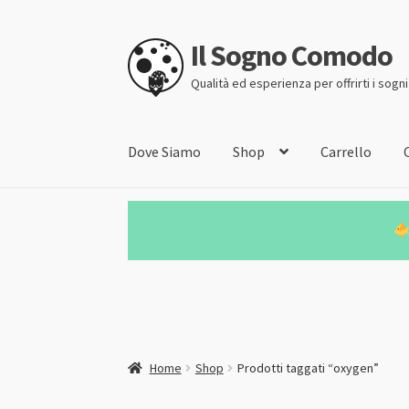
Il Sogno Comodo
Vai
Vai
alla
al
Qualità ed esperienza per offrirti i sogn
navigazione
contenuto
Dove Siamo
Shop
Carrello
Home
Shop
Prodotti taggati “oxygen”