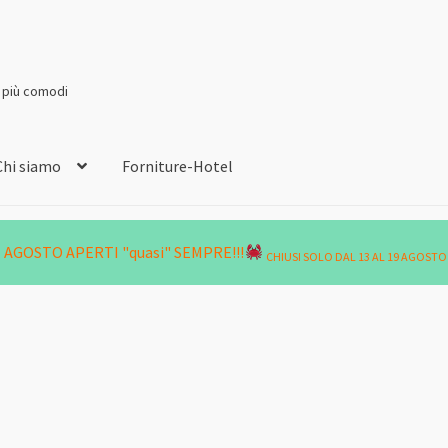
i più comodi
Chi siamo
Forniture-Hotel
AGOSTO APERTI "quasi" SEMPRE!!!
CHIUSI SOLO DAL 13 AL 19 AGOSTO