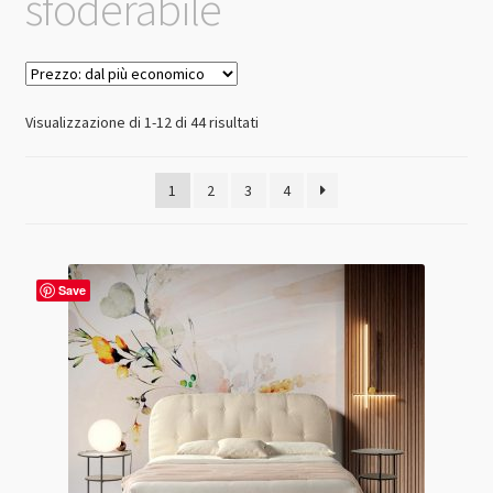
sfoderabile
Prezzo:
Visualizzazione di 1-12 di 44 risultati
dal
più
1
2
3
4
economico
Save