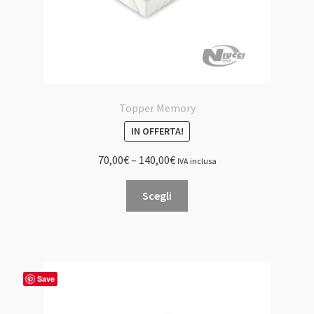
prodotto
Topper Memory
IN OFFERTA!
70,00
€
–
140,00
€
IVA inclusa
Questo
Scegli
prodotto
ha
più
varianti.
Le
Save
opzioni
possono