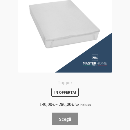
essere
scelte
nella
pagina
del
prodotto
Topper
IN OFFERTA!
140,00
€
–
280,00
€
IVA inclusa
Questo
Scegli
prodotto