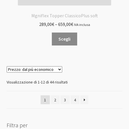
Mgniflex Topper ClassicoPlus soft
289,00
€
–
659,00
€
IVA inclusa
Questo
Scegli
prodotto
ha
più
varianti.
Le
opzioni
Prezzo:
Visualizzazione di 1-12 di 44 risultati
possono
dal
essere
più
1
2
3
4
scelte
economico
nella
pagina
del
Filtra per