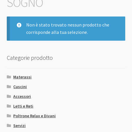
SOGNO
Non è stato trovato nessun prodotto che
corrisponde alla tua selezione.
Categorie prodotto
Materassi
Cuscini
Accessori
Letti e Reti
Poltrone Relax e Divani
Servizi