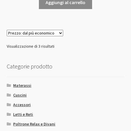
originale
attuale
Aggiungi al carrello
era:
è:
2.634,00€.
1.580,00€.
Prezzo:
Visualizzazione di 3 risultati
dal
più
Categorie prodotto
economico
Materassi
Cuscini
Accessori
Letti e Reti
Poltrone Relax e Divani