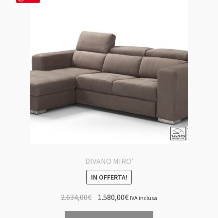
DIVANO MIRO’
IN OFFERTA!
Il
Il
2.634,00
€
1.580,00
€
IVA inclusa
prezzo
prezzo