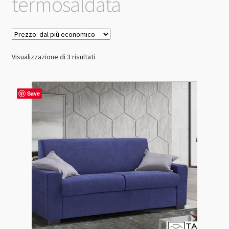
termosaldata
Prezzo:
Visualizzazione di 3 risultati
dal
più
economico
Save