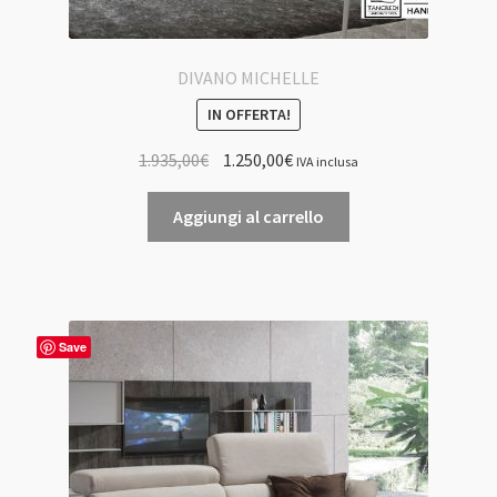
DIVANO MICHELLE
IN OFFERTA!
Il
Il
1.935,00
€
1.250,00
€
IVA inclusa
prezzo
prezzo
originale
attuale
Aggiungi al carrello
era:
è:
1.935,00€.
1.250,00€.
Save