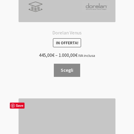
Dorelan Venus
IN OFFERTA!
445,00
€
–
1.000,00
€
IVA inclusa
Questo
Scegli
prodotto
ha
più
varianti.
Le
Save
opzioni
possono
essere