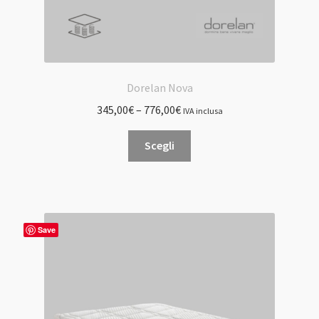
Dorelan Nova
345,00
€
–
776,00
€
IVA inclusa
Questo
Scegli
prodotto
ha
più
varianti.
Le
Save
opzioni
possono
essere
scelte
nella