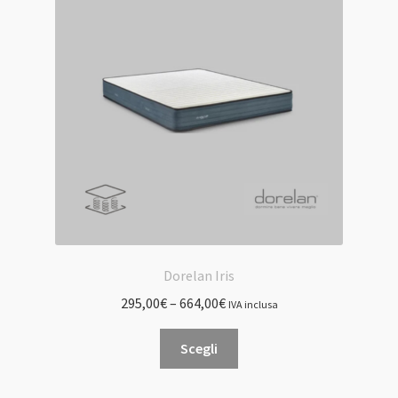
possono
essere
scelte
nella
pagina
del
prodotto
Dorelan Iris
295,00
€
–
664,00
€
IVA inclusa
Questo
Scegli
prodotto
ha