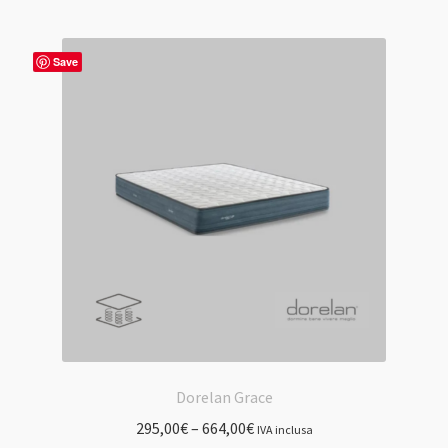
più
varianti.
Le
Save
opzioni
possono
essere
scelte
nella
pagina
del
prodotto
Dorelan Grace
295,00
€
–
664,00
€
IVA inclusa