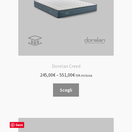
Dorelan Creed
245,00
€
–
551,00
€
IVA inclusa
Questo
Scegli
prodotto
ha
più
varianti.
Le
Save
opzioni