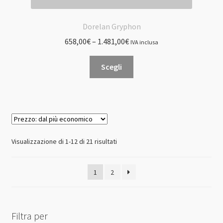
Dorelan Gryphon
658,00
€
–
1.481,00
€
IVA inclusa
Questo
Scegli
prodotto
ha
più
varianti.
Le
opzioni
Prezzo:
Visualizzazione di 1-12 di 21 risultati
possono
dal
essere
più
1
2
scelte
economico
nella
pagina
del
Filtra per