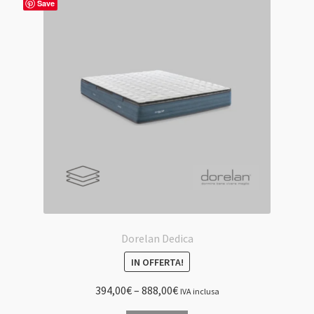
Le
Save
opzioni
possono
essere
scelte
nella
pagina
del
prodotto
Dorelan Dedica
IN OFFERTA!
394,00
€
–
888,00
€
IVA inclusa