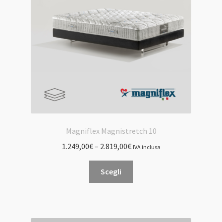
Magniflex Magnistretch 10
1.249,00
€
–
2.819,00
€
IVA inclusa
Questo
Scegli
prodotto
ha
più
varianti.