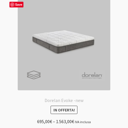
Le
Save
opzioni
possono
essere
scelte
nella
pagina
del
prodotto
Dorelan Evoke -new
IN OFFERTA!
695,00
€
–
1.563,00
€
IVA inclusa