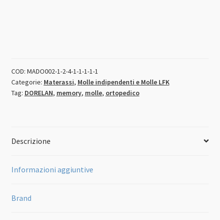
COD:
MADO002-1-2-4-1-1-1-1-1
Categorie:
Materassi
,
Molle indipendenti e Molle LFK
Tag:
DORELAN
,
memory
,
molle
,
ortopedico
Descrizione
Informazioni aggiuntive
Brand