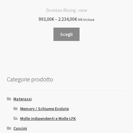
Dorelan Rising -new
993,00
€
–
2.234,00
€
IVA inclusa
Questo
Scegli
prodotto
ha
più
varianti.
Le
opzioni
Categorie prodotto
possono
essere
scelte
Materassi
nella
Memory / Schiume Evolute
pagina
Molle indipendenti e Molle LFK
del
prodotto
Cuscini