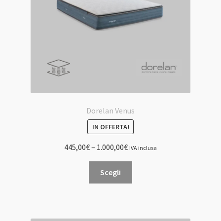
nella
pagina
del
prodotto
Dorelan Venus
IN OFFERTA!
445,00
€
–
1.000,00
€
IVA inclusa
Questo
Scegli
prodotto
ha
più
varianti.