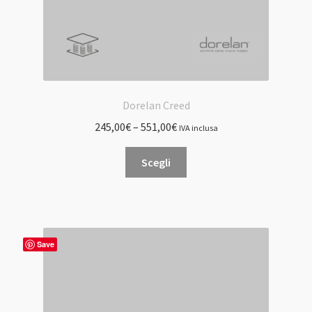
Dorelan Creed
245,00
€
–
551,00
€
IVA inclusa
Questo
Scegli
prodotto
ha
più
varianti.
Le
Save
opzioni
possono
essere
scelte