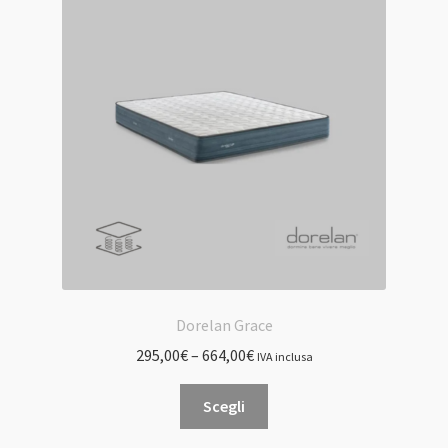
opzioni
possono
essere
scelte
nella
pagina
del
prodotto
Dorelan Grace
295,00
€
–
664,00
€
IVA inclusa
Questo
Scegli
prodotto
ha