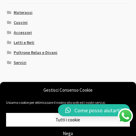
Materassi
Cuscini
Accessori
Letti e Reti
Poltrone Relax e Divani
Servizi
Gestisci Consenso Cookie
Usiamo cookie per ottimizzare il nostro sito web ed i nostri servizi.
© Il Sogno Comodo 2026
Come posso aiutarti?
Chi siamo
Fatto con Storefront & WooCommerce
.
Tutti i cookie
Nega
0