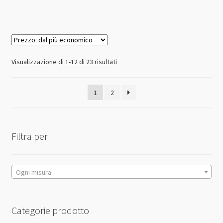
ha
più
varianti.
Le
opzioni
Prezzo:
Visualizzazione di 1-12 di 23 risultati
possono
dal
essere
più
1
2
scelte
economico
nella
pagina
del
Filtra per
prodotto
Ogni misura
Categorie prodotto