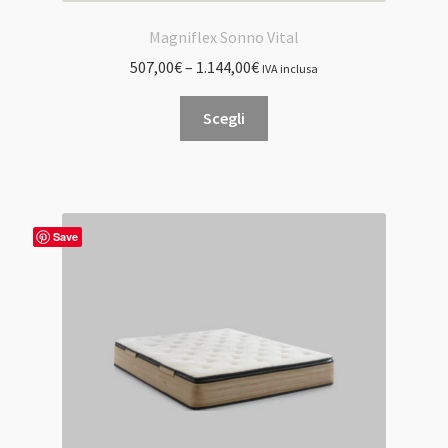
Magniflex Sonno Vital
507,00
€
–
1.144,00
€
IVA inclusa
Questo
Scegli
prodotto
ha
più
varianti.
Le
Save
opzioni
possono
essere
scelte
nella
pagina
del
prodotto