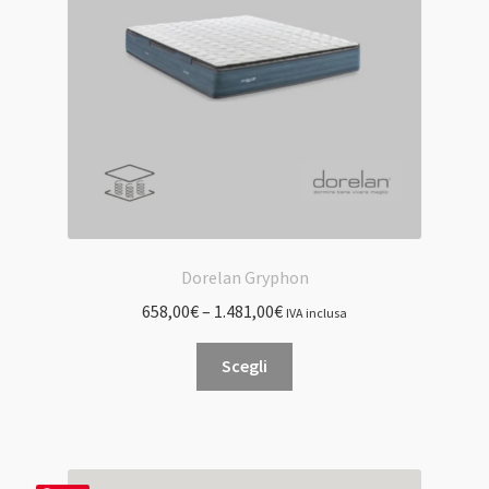
scelte
nella
pagina
del
prodotto
Dorelan Gryphon
658,00
€
–
1.481,00
€
IVA inclusa
Questo
Scegli
prodotto
ha
più
varianti.