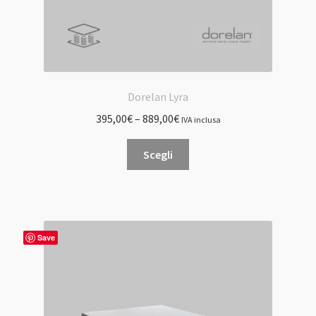
Dorelan Lyra
395,00
€
–
889,00
€
IVA inclusa
Questo
Scegli
prodotto
ha
più
varianti.
Le
Save
opzioni
possono
essere
scelte