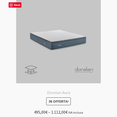
Le
Save
opzioni
possono
essere
scelte
nella
pagina
del
prodotto
Dorelan Aura
IN OFFERTA!
495,00
€
–
1.112,00
€
IVA inclusa