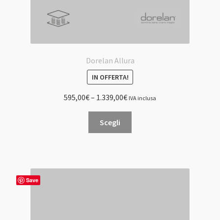
Dorelan Allura
IN OFFERTA!
595,00
€
–
1.339,00
€
IVA inclusa
Questo
Scegli
prodotto
ha
più
varianti.
Le
Save
opzioni
possono
essere