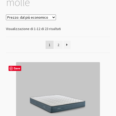
molle
Prezzo:
Visualizzazione di 1-12 di 23 risultati
dal
più
1
2
economico
Save