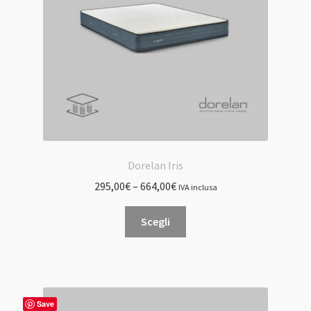
nella
pagina
del
prodotto
Dorelan Iris
295,00
€
–
664,00
€
IVA inclusa
Questo
Scegli
prodotto
ha
più
varianti.
Le
Save