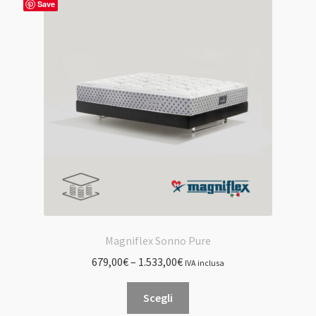
Le
Save
opzioni
possono
essere
scelte
nella
pagina
del
prodotto
Magniflex Sonno Pure
679,00
€
–
1.533,00
€
IVA inclusa
Questo
Scegli
prodotto