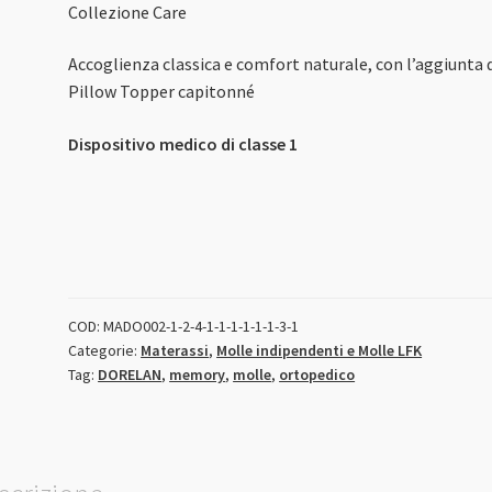
Collezione Care
Accoglienza classica e comfort naturale, con l’aggiunta 
Pillow Topper capitonné
Dispositivo medico di classe 1
COD:
MADO002-1-2-4-1-1-1-1-1-1-3-1
Categorie:
Materassi
,
Molle indipendenti e Molle LFK
Tag:
DORELAN
,
memory
,
molle
,
ortopedico