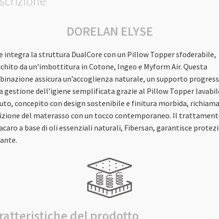
scrizione
DORELAN ELYSE
e integra la struttura DualCore con un Pillow Topper sfoderabile,
cchito da un’imbottitura in Cotone, Ingeo e Myform Air. Questa
inazione assicura un’accoglienza naturale, un supporto progress
a gestione dell’igiene semplificata grazie al Pillow Topper lavabile
uto, concepito con design sostenibile e finitura morbida, richiama
izione del materasso con un tocco contemporaneo. Il trattamen
acaro a base di oli essenziali naturali, Fibersan, garantisce protez
ante.
ratteristiche del prodotto