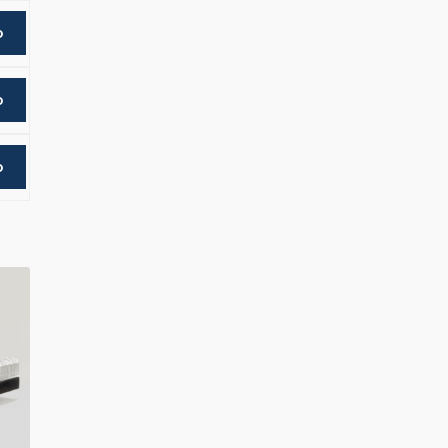
o
o
o