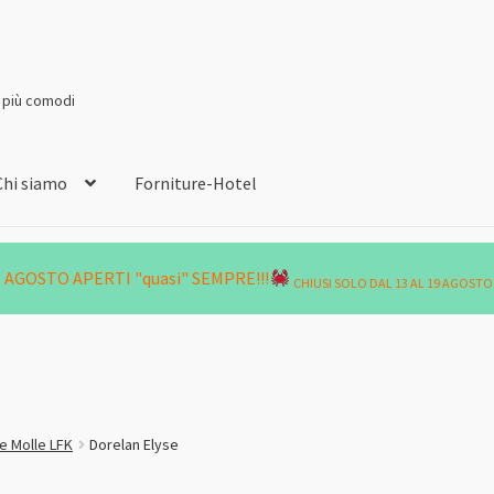
i più comodi
Chi siamo
Forniture-Hotel
AGOSTO APERTI "quasi" SEMPRE!!!
CHIUSI SOLO DAL 13 AL 19 AGOSTO
e Molle LFK
Dorelan Elyse