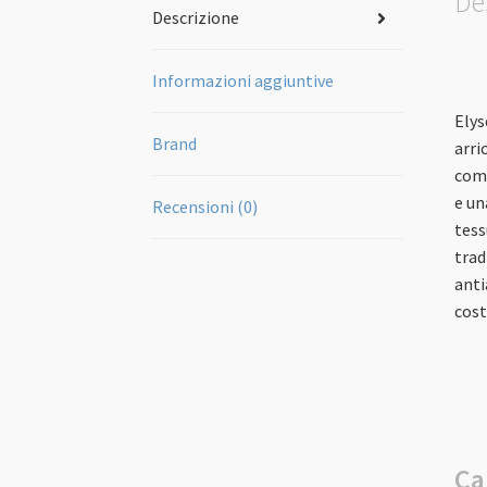
De
Descrizione
Informazioni aggiuntive
Elys
Brand
arri
comb
e un
Recensioni (0)
tess
trad
anti
cost
Ca