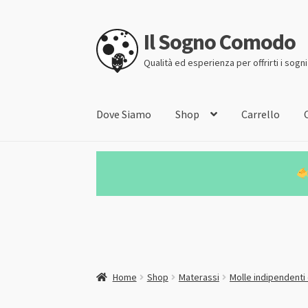
Il Sogno Comodo
Vai
Vai
alla
al
Qualità ed esperienza per offrirti i sogn
navigazione
contenuto
Dove Siamo
Shop
Carrello
Home
Shop
Materassi
Molle indipendenti 