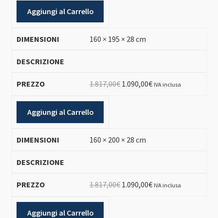
originale
attuale
Aggiungi al Carrello
era:
è:
1.817,00€.
1.090,00€.
160 × 195 × 28 cm
Il
Il
1.817,00
€
1.090,00
€
IVA inclusa
prezzo
prezzo
originale
attuale
Aggiungi al Carrello
era:
è:
1.817,00€.
1.090,00€.
160 × 200 × 28 cm
Il
Il
1.817,00
€
1.090,00
€
IVA inclusa
prezzo
prezzo
originale
attuale
Aggiungi al Carrello