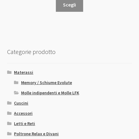
Questo
Scegli
prodotto
ha
più
varianti.
Le
opzioni
Categorie prodotto
possono
essere
scelte
Materassi
nella
Memory / Schiume Evolute
pagina
Molle indipendenti e Molle LFK
del
prodotto
Cuscini
Accessori
Letti e Reti
Poltrone Relax e Divani