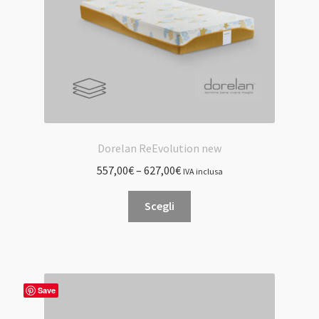
Dorelan ReEvolution new
557,00
€
–
627,00
€
IVA inclusa
Questo
Scegli
prodotto
ha
più
varianti.
Le
Save
opzioni