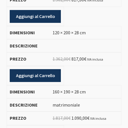
IVA inclusa
prezzo
prezzo
originale
attuale
Aggiungi al Carrello
era:
è:
1.362,00€.
817,00€.
120 × 200 × 28 cm
Il
Il
1.362,00
€
817,00
€
IVA inclusa
prezzo
prezzo
originale
attuale
Aggiungi al Carrello
era:
è:
1.362,00€.
817,00€.
160 × 190 × 28 cm
matrimoniale
Il
Il
1.817,00
€
1.090,00
€
IVA inclusa
prezzo
prezzo