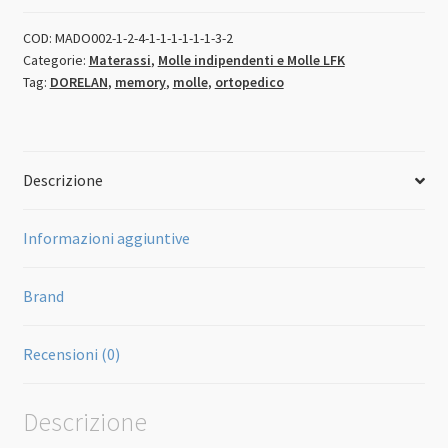
COD:
MADO002-1-2-4-1-1-1-1-1-1-3-2
Categorie:
Materassi
,
Molle indipendenti e Molle LFK
Tag:
DORELAN
,
memory
,
molle
,
ortopedico
Descrizione
Informazioni aggiuntive
Brand
Recensioni (0)
Descrizione