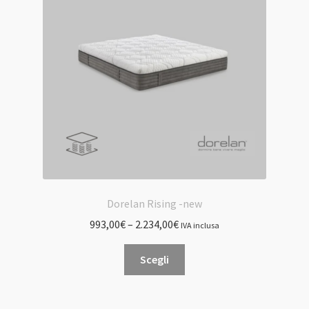
possono
essere
scelte
nella
pagina
del
prodotto
Dorelan Rising -new
993,00
€
–
2.234,00
€
IVA inclusa
Questo
Scegli
prodotto
ha
più