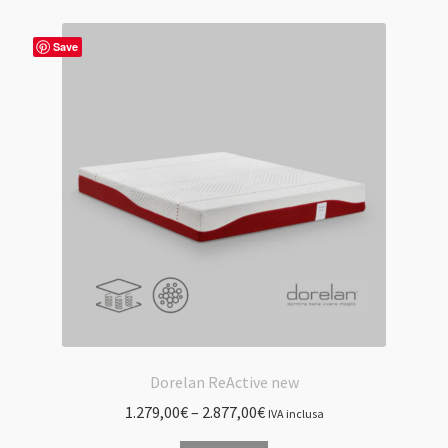
varianti.
Le
Save
opzioni
possono
essere
scelte
nella
pagina
del
prodotto
Dorelan ReActive new
1.279,00
€
–
2.877,00
€
IVA inclusa