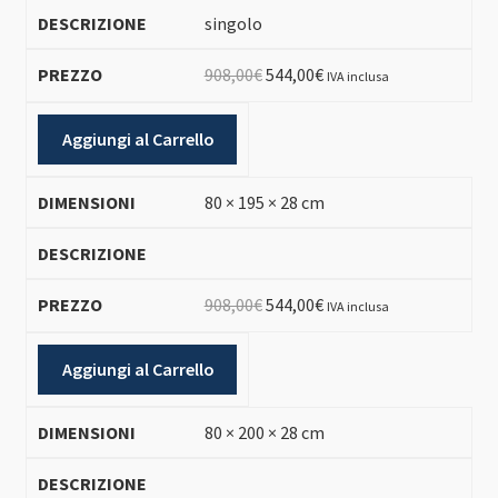
singolo
Il
Il
908,00
€
544,00
€
IVA inclusa
prezzo
prezzo
originale
attuale
Aggiungi al Carrello
era:
è:
908,00€.
544,00€.
80 × 195 × 28 cm
Il
Il
908,00
€
544,00
€
IVA inclusa
prezzo
prezzo
originale
attuale
Aggiungi al Carrello
era:
è:
908,00€.
544,00€.
80 × 200 × 28 cm