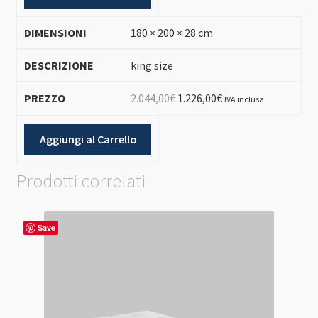
era:
è:
1.817,00€.
1.090,00€.
180 × 200 × 28 cm
king size
Il
Il
2.044,00
€
1.226,00
€
IVA inclusa
prezzo
prezzo
originale
attuale
Aggiungi al Carrello
era:
è:
2.044,00€.
1.226,00€.
Prodotti correlati
Save