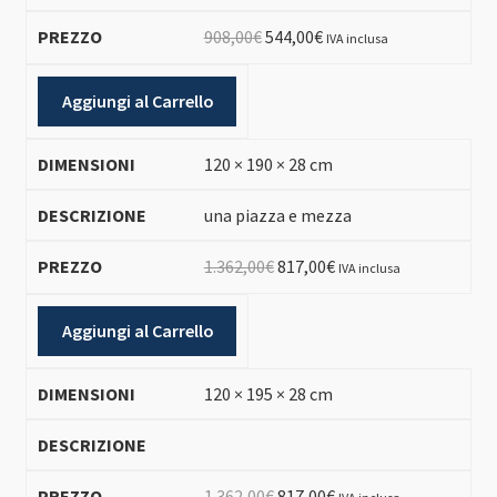
Il
Il
908,00
€
544,00
€
IVA inclusa
prezzo
prezzo
originale
attuale
Aggiungi al Carrello
era:
è:
908,00€.
544,00€.
120 × 190 × 28 cm
una piazza e mezza
Il
Il
1.362,00
€
817,00
€
IVA inclusa
prezzo
prezzo
originale
attuale
Aggiungi al Carrello
era:
è:
1.362,00€.
817,00€.
120 × 195 × 28 cm
Il
Il
1.362,00
€
817,00
€