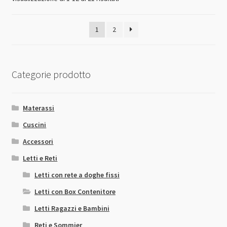
dal
più
1
2
economico
Categorie prodotto
Materassi
Cuscini
Accessori
Letti e Reti
Letti con rete a doghe fissi
Letti con Box Contenitore
Letti Ragazzi e Bambini
Reti e Sommier