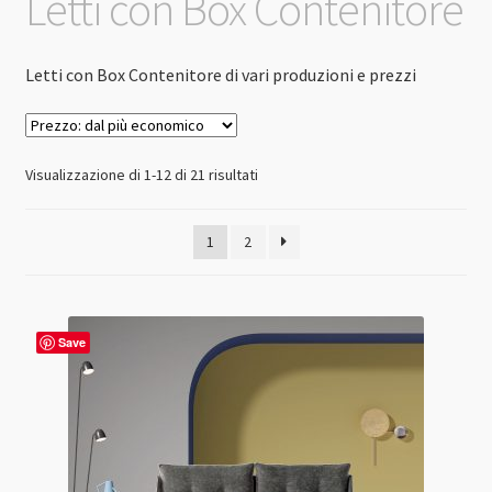
Letti con Box Contenitore
Letti con Box Contenitore di vari produzioni e prezzi
Prezzo:
Visualizzazione di 1-12 di 21 risultati
dal
più
1
2
economico
Save