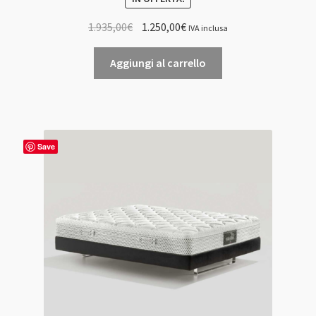
Il
Il
1.935,00
€
1.250,00
€
IVA inclusa
prezzo
prezzo
originale
attuale
Aggiungi al carrello
era:
è:
1.935,00€.
1.250,00€.
Save