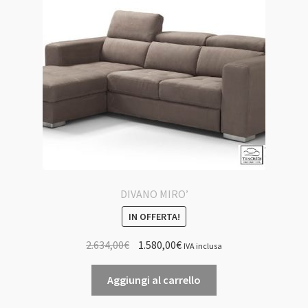
DIVANO MIRO’
IN OFFERTA!
Il
Il
2.634,00
€
1.580,00
€
IVA inclusa
prezzo
prezzo
originale
attuale
Aggiungi al carrello
era:
è: