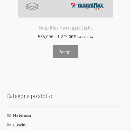
Magniflex Massaggio Light
565,00
€
–
1.273,00
€
IVA inclusa
Questo
Scegli
prodotto
ha
più
varianti.
Le
opzioni
Categorie prodotto
possono
essere
scelte
Materassi
nella
Cuscini
pagina