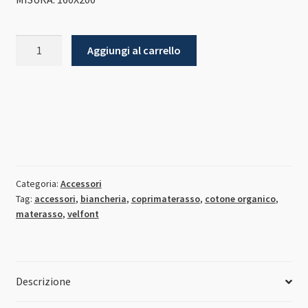
Coprimaterasso
Aggiungi al carrello
Natursan
quantità
Categoria:
Accessori
Tag:
accessori
,
biancheria
,
coprimaterasso
,
cotone organico
,
materasso
,
velfont
Descrizione