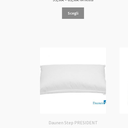
IVA inclusa
Questo
Scegli
prodotto
ha
più
varianti.
Le
opzioni
possono
essere
scelte
nella
pagina
del
prodotto
Daunen Step PRESIDENT