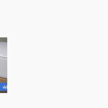
to
o
to