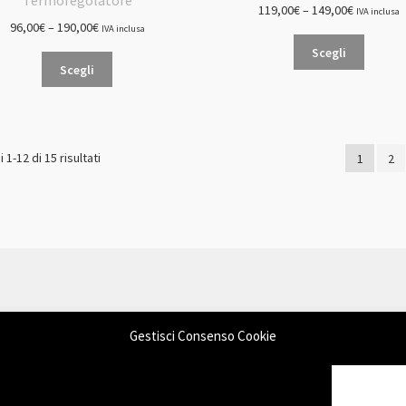
Termoregolatore
119,00
€
–
149,00
€
IVA inclusa
96,00
€
–
190,00
€
IVA inclusa
Questo
Scegli
Questo
prodot
Scegli
prodotto
ha
ha
più
più
varianti.
varianti.
Le
Prezzo:
 1-12 di 15 risultati
1
2
Le
opzioni
dal
opzioni
posson
più
possono
essere
economico
essere
scelte
scelte
nella
nella
pagina
pagina
del
del
prodot
prodotto
Gestisci Consenso Cookie
mmerce
.