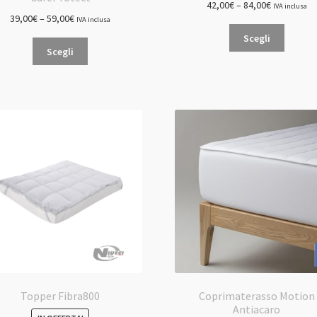
42,00
€
–
84,00
€
IVA inclusa
39,00
€
–
59,00
€
IVA inclusa
Questo
Scegli
Questo
prodot
Scegli
prodotto
ha
ha
più
più
varianti.
varianti.
Le
Le
opzioni
opzioni
posson
possono
essere
essere
scelte
scelte
nella
nella
pagina
pagina
del
del
prodot
prodotto
Topper Fibra800
Coprimaterasso Motion
Antiacaro