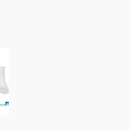
to
o
to