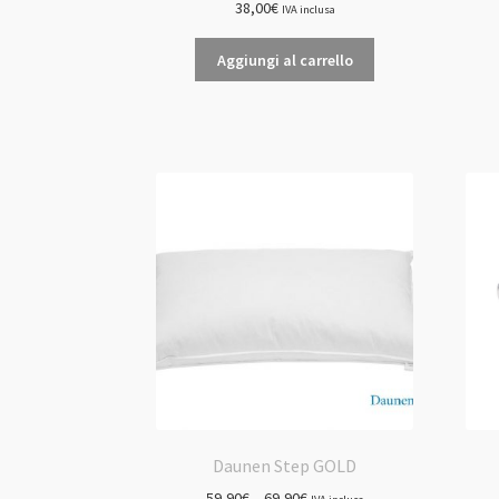
38,00
€
IVA inclusa
Aggiungi al carrello
Daunen Step GOLD
59,90
€
–
69,90
€