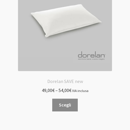
Dorelan SAVE new
49,00
€
–
54,00
€
IVA inclusa
Questo
Scegli
prodotto
ha
più