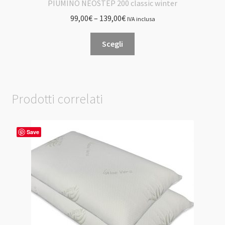
PIUMINO NEOSTEP 200 classic winter
99,00
€
–
139,00
€
IVA inclusa
Questo
Scegli
prodotto
ha
più
varianti.
Prodotti correlati
Le
opzioni
possono
Save
essere
scelte
nella
pagina
del
prodotto