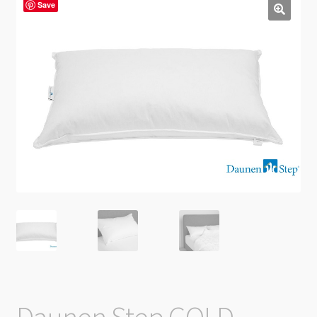
Save
Daunen Step GOLD