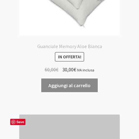
Guanciale Memory Aloe Bianca
IN OFFERTA!
Il
Il
60,00
€
30,00
€
IVA inclusa
prezzo
prezzo
originale
attuale
Aggiungi al carrello
era:
è:
60,00€.
30,00€.
Save