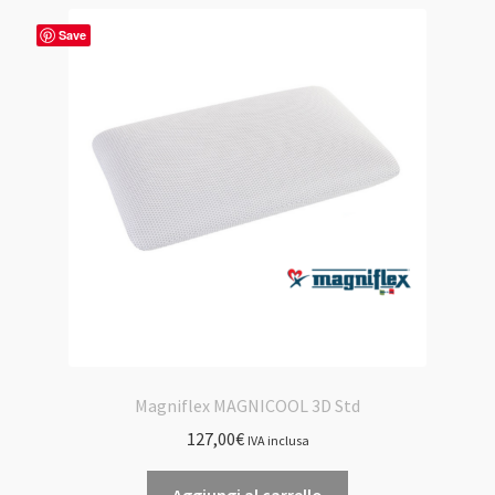
varianti.
Le
Save
opzioni
possono
essere
scelte
nella
pagina
del
prodotto
Magniflex MAGNICOOL 3D Std
127,00
€
IVA inclusa