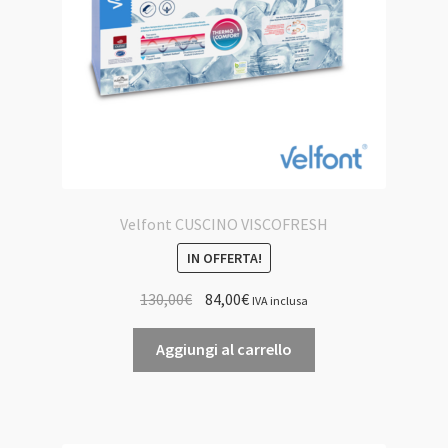
Velfont CUSCINO VISCOFRESH
IN OFFERTA!
Il
Il
130,00
€
84,00
€
IVA inclusa
prezzo
prezzo
originale
attuale
Aggiungi al carrello
era:
è:
130,00€.
84,00€.