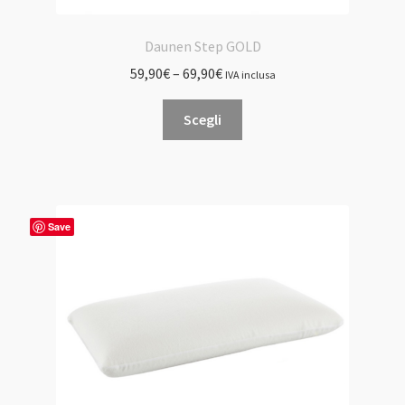
Daunen Step GOLD
59,90
€
–
69,90
€
IVA inclusa
Questo
Scegli
prodotto
ha
più
varianti.
Le
Save
opzioni
possono
essere
scelte
nella
pagina
del
prodotto