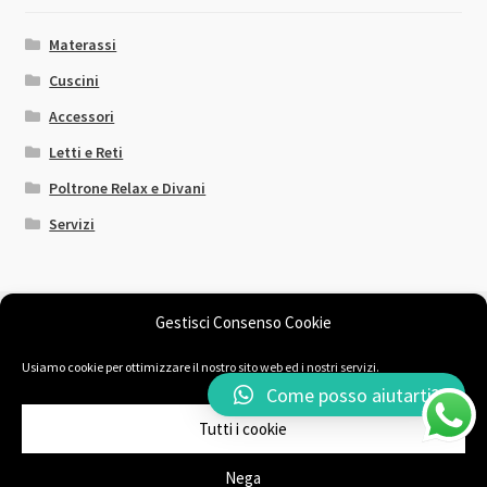
Materassi
Cuscini
Accessori
Letti e Reti
Poltrone Relax e Divani
Servizi
Gestisci Consenso Cookie
Usiamo cookie per ottimizzare il nostro sito web ed i nostri servizi.
© Il Sogno Comodo 2026
Come posso aiutarti?
Chi siamo
Fatto con Storefront & WooCommerce
.
Tutti i cookie
Nega
0