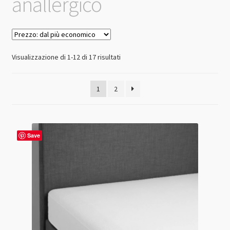
anallergico
Prezzo:
Visualizzazione di 1-12 di 17 risultati
dal
più
1
2
economico
Save