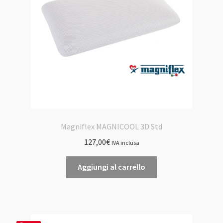
scelte
nella
pagina
del
prodotto
Magniflex MAGNICOOL 3D Std
127,00
€
IVA inclusa
Aggiungi al carrello