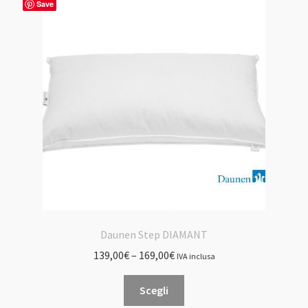
Save
Daunen Step DIAMANT
139,00
€
–
169,00
€
IVA inclusa
Questo
Scegli
prodotto