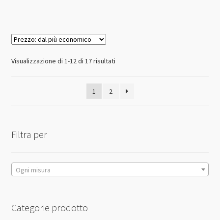
ha
più
varianti.
Le
opzioni
Prezzo:
Visualizzazione di 1-12 di 17 risultati
possono
dal
essere
più
1
2
scelte
economico
nella
pagina
del
Filtra per
prodotto
Ogni misura
Categorie prodotto