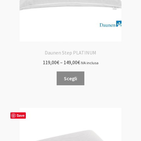
del
prodotto
Daunen Step PLATINUM
119,00
€
–
149,00
€
IVA inclusa
Questo
Scegli
prodotto
ha
più
varianti.
Le
Save
opzioni
possono
essere