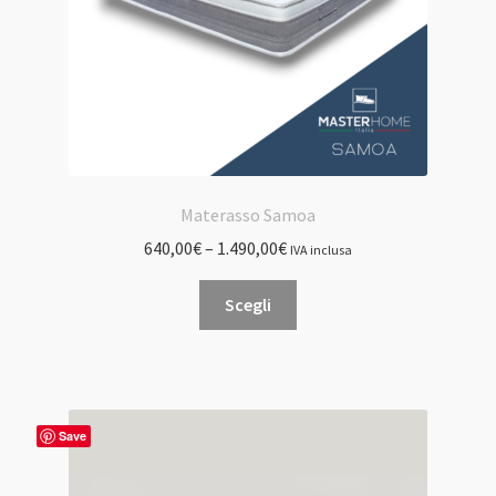
Materasso Samoa
640,00
€
–
1.490,00
€
IVA inclusa
Questo
Scegli
prodotto
ha
più
varianti.
Le
Save
opzioni
possono