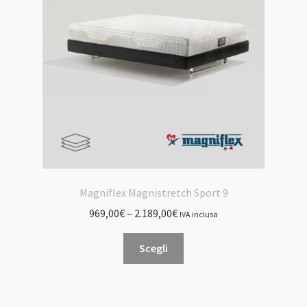
essere
scelte
nella
pagina
del
prodotto
Magniflex Magnistretch Sport 9
969,00
€
–
2.189,00
€
IVA inclusa
Questo
Scegli
prodotto
ha
più