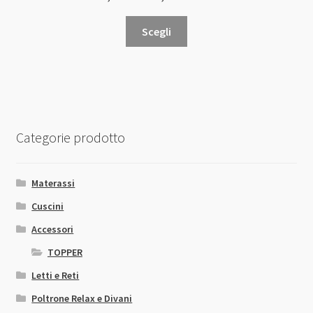
Questo
Scegli
prodotto
ha
più
varianti.
Le
opzioni
Categorie prodotto
possono
essere
scelte
Materassi
nella
Cuscini
pagina
Accessori
del
prodotto
TOPPER
Letti e Reti
Poltrone Relax e Divani