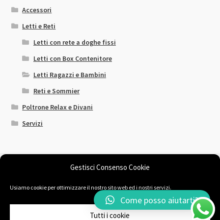
Accessori
Letti e Reti
Letti con rete a doghe fissi
Letti con Box Contenitore
Letti Ragazzi e Bambini
Reti e Sommier
Poltrone Relax e Divani
Servizi
Gestisci Consenso Cookie
Usiamo cookie per ottimizzare il nostro sito web ed i nostri servizi.
© Il Sogno Comodo 2026
Come posso aiutarti?
Chi siamo
Fatto con Storefront & WooCommerce
.
Tutti i cookie