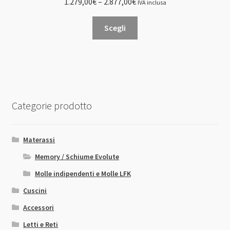
1.279,00
€
–
2.877,00
€
IVA inclusa
Questo
Scegli
prodotto
ha
più
varianti.
Le
opzioni
Categorie prodotto
possono
essere
scelte
Materassi
nella
Memory / Schiume Evolute
pagina
Molle indipendenti e Molle LFK
del
prodotto
Cuscini
Accessori
Letti e Reti