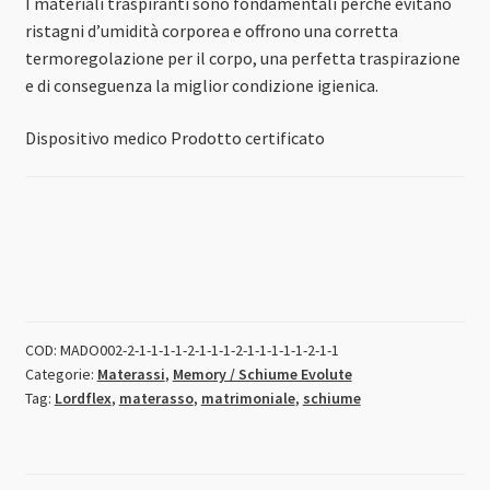
I materiali traspiranti sono fondamentali perché evitano
ristagni d’umidità corporea e offrono una corretta
termoregolazione per il corpo, una perfetta traspirazione
e di conseguenza la miglior condizione igienica.
Dispositivo medico
Prodotto certificato
COD:
MADO002-2-1-1-1-1-2-1-1-1-2-1-1-1-1-1-2-1-1
Categorie:
Materassi
,
Memory / Schiume Evolute
Tag:
Lordflex
,
materasso
,
matrimoniale
,
schiume