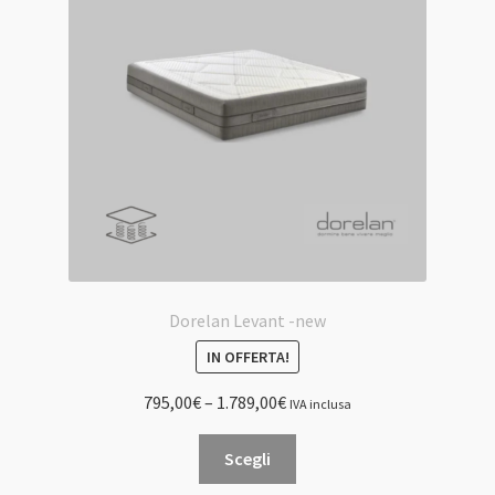
possono
essere
scelte
nella
pagina
del
prodotto
Dorelan Levant -new
IN OFFERTA!
795,00
€
–
1.789,00
€
IVA inclusa
Questo
Scegli
prodotto