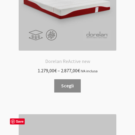
Dorelan ReActive new
1.279,00
€
–
2.877,00
€
IVA inclusa
Questo
Scegli
prodotto
ha
più
varianti.
Le
Save
opzioni