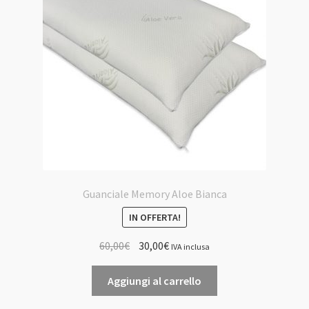
essere
scelte
nella
pagina
del
prodotto
Guanciale Memory Aloe Bianca
IN OFFERTA!
Il
Il
60,00
€
30,00
€
IVA inclusa
prezzo
prezzo
originale
attuale
Aggiungi al carrello
era:
è: