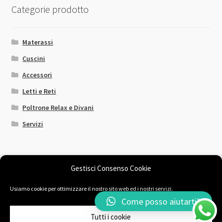
Categorie prodotto
Materassi
Cuscini
Accessori
Letti e Reti
Poltrone Relax e Divani
Servizi
Gestisci Consenso Cookie
Usiamo cookie per ottimizzare il nostro sito web ed i nostri servizi.
© Il Sogno Comodo 2026
Come posso aiutarti?
Chi siamo
Fatto con Storefront & WooCommerce
.
Tutti i cookie