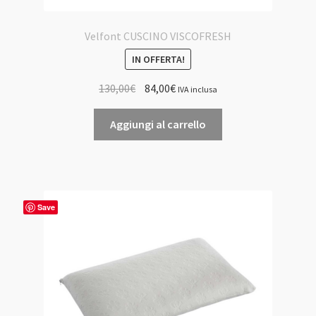
Velfont CUSCINO VISCOFRESH
IN OFFERTA!
Il
Il
130,00
€
84,00
€
IVA inclusa
prezzo
prezzo
originale
attuale
Aggiungi al carrello
era:
è:
130,00€.
84,00€.
Save