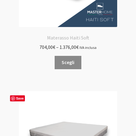
Materasso Haiti Soft
704,00
€
–
1.376,00
€
IVA inclusa
Questo
Scegli
prodotto
ha
più
varianti.
Le
Save
opzioni
possono
essere
scelte
nella