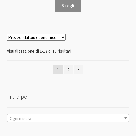
Questo
Scegli
prodotto
ha
più
varianti.
Le
opzioni
Prezzo:
Visualizzazione di 1-12 di 13 risultati
possono
dal
essere
più
1
2
scelte
economico
nella
pagina
del
Filtra per
prodotto
Ogni misura