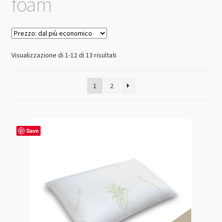
foam
Prezzo:
Visualizzazione di 1-12 di 13 risultati
dal
più
1
2
economico
Save