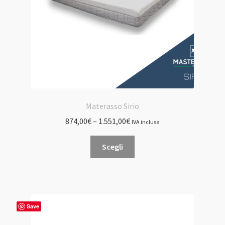
pagina
del
prodotto
Materasso Sirio
874,00
€
–
1.551,00
€
IVA inclusa
Questo
Scegli
prodotto
ha
più
varianti.
Le
Save
opzioni