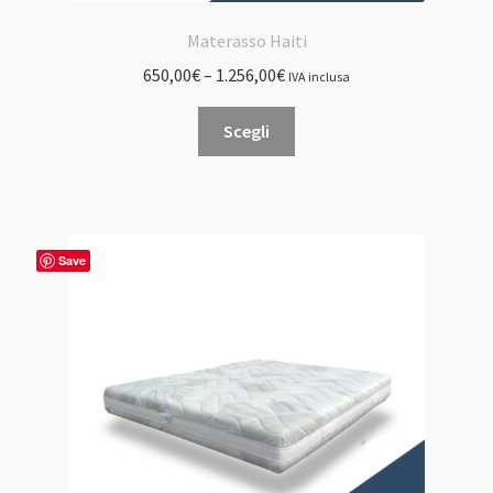
Materasso Haiti
650,00
€
–
1.256,00
€
IVA inclusa
Questo
Scegli
prodotto
ha
più
varianti.
Le
Save
opzioni
possono
essere
scelte
nella
pagina
del
prodotto