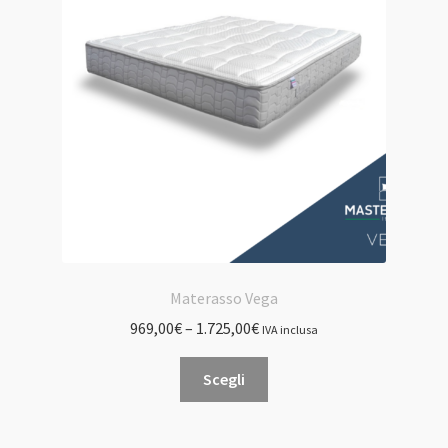
possono
essere
scelte
nella
pagina
del
prodotto
Materasso Vega
969,00
€
–
1.725,00
€
IVA inclusa
Questo
Scegli
prodotto
ha
più