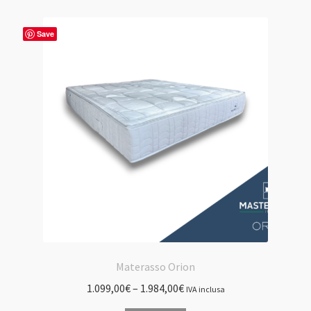
varianti.
Le
Save
opzioni
possono
essere
scelte
nella
pagina
del
prodotto
Materasso Orion
1.099,00
€
–
1.984,00
€
IVA inclusa