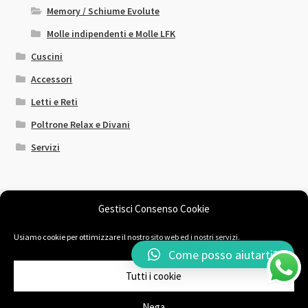
nella
Memory / Schiume Evolute
pagina
Molle indipendenti e Molle LFK
del
prodotto
Cuscini
Accessori
Letti e Reti
Poltrone Relax e Divani
Servizi
Gestisci Consenso Cookie
Usiamo cookie per ottimizzare il nostro sito web ed i nostri servizi.
© Il Sogno Comodo 2026
Come posso aiutarti?
Chi siamo
Fatto con Storefront & WooCommerce
.
Tutti i cookie
Nega