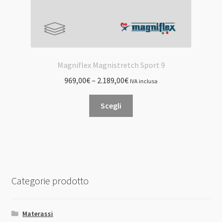
Magniflex Magnistretch Sport 9
969,00
€
–
2.189,00
€
IVA inclusa
Questo
Scegli
prodotto
ha
più
varianti.
Le
opzioni
Categorie prodotto
possono
essere
scelte
Materassi