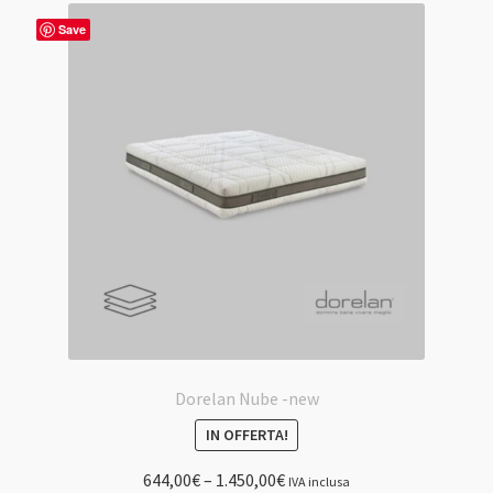
Save
Dorelan Nube -new
IN OFFERTA!
644,00
€
–
1.450,00
€
IVA inclusa