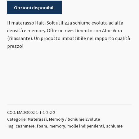
Opzioni disponibili
Il materasso Haiti Soft utilizza schiume evoluta ad alta
densità e memory. Offre un rivestimento con Aloe Vera
(rilassante). Un prodotto imbattibile nel rapporto qualità
prezzo!
COD:
MADO002-1-1-1-2-2-2
Categorie:
Materassi
,
Memory / Schiume Evolute
Tag:
cashmere
,
foam
,
memory
,
molle indipendenti
,
schiume