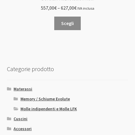
557,00
€
–
627,00
€
IVA inclusa
Questo
Scegli
prodotto
ha
più
varianti.
Le
opzioni
Categorie prodotto
possono
essere
scelte
Materassi
nella
Memory / Schiume Evolute
pagina
Molle indipendenti e Molle LFK
del
prodotto
Cuscini
Accessori