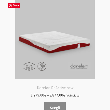
Le
Save
opzioni
possono
essere
scelte
nella
pagina
del
prodotto
Dorelan ReActive new
1.279,00
€
–
2.877,00
€
IVA inclusa
Questo
Scegli