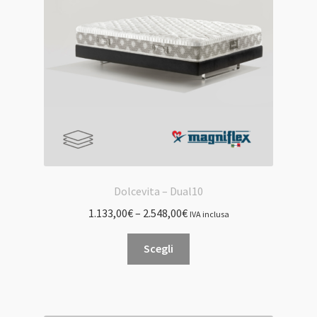
Dolcevita – Dual10
1.133,00
€
–
2.548,00
€
IVA inclusa
Questo
Scegli
prodotto
ha
più
varianti.