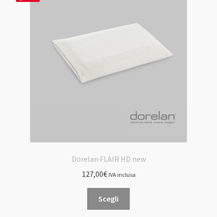
Dorelan FLAIR HD new
127,00
€
IVA inclusa
Questo
Scegli
prodotto