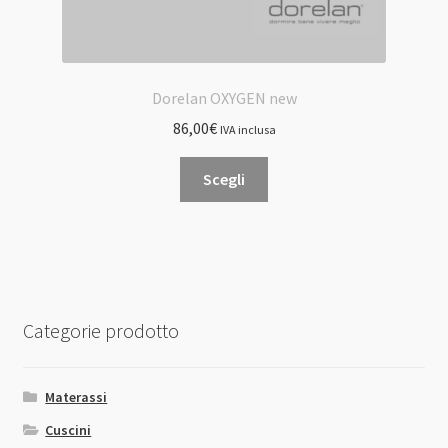
Dorelan OXYGEN new
86,00
€
IVA inclusa
Questo
Scegli
prodotto
ha
più
varianti.
Le
opzioni
Categorie prodotto
possono
essere
scelte
Materassi
nella
Cuscini
pagina