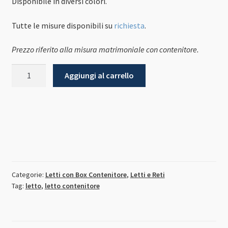
Disponibile in diversi colori.
1.790,00€.
1.075,00€.
Tutte le misure disponibili su
richiesta
.
Prezzo riferito alla misura matrimoniale con contenitore.
Letto
Aggiungi al carrello
Tolosa
quantità
Categorie:
Letti con Box Contenitore
,
Letti e Reti
Tag:
letto
,
letto contenitore