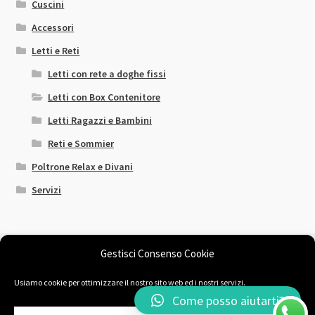
Cuscini
Accessori
Letti e Reti
Letti con rete a doghe fissi
Letti con Box Contenitore
Letti Ragazzi e Bambini
Reti e Sommier
Poltrone Relax e Divani
Servizi
Gestisci Consenso Cookie
Usiamo cookie per ottimizzare il nostro sito web ed i nostri servizi.
© Il Sogno Comodo 2026
Come posso aiutarti?
Chi siamo
Fatto con Storefront & WooCommerce
.