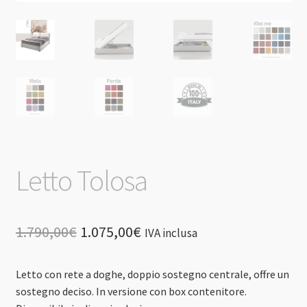
Letto Tolosa
Il
Il
1.790,00
€
1.075,00
€
IVA inclusa
prezzo
prezzo
Letto con rete a doghe, doppio sostegno centrale, offre un
originale
attuale
sostegno deciso. In versione con box contenitore.
era:
è: