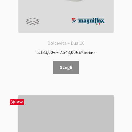
Dolcevita – Dual10
1.133,00
€
–
2.548,00
€
IVA inclusa
Questo
Scegli
prodotto
ha
più
varianti.
Le
Save
opzioni
possono
essere
scelte