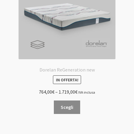
nella
pagina
del
prodotto
Dorelan ReGeneration new
IN OFFERTA!
764,00
€
–
1.719,00
€
IVA inclusa
Questo
Scegli
prodotto
ha
più
varianti.