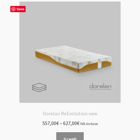
Le
Save
opzioni
possono
essere
scelte
nella
pagina
del
prodotto
Dorelan ReEvolution new
557,00
€
–
627,00
€
IVA inclusa
Questo
Scegli