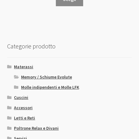
prodotto
ha
più
varianti.
Le
opzioni
Categorie prodotto
possono
essere
scelte
Materassi
nella
Memory / Schiume Evolute
pagina
Molle indipendenti e Molle LFK
del
prodotto
Cuscini
Accessori
Letti e Reti
Poltrone Relax e Divani
Servizi