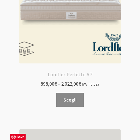
nella
pagina
del
prodotto
Lordflex Perfetto AP
898,00
€
–
2.022,00
€
IVA inclusa
Questo
Scegli
prodotto
ha
più
varianti.
Le
Save