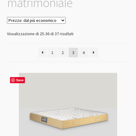
matrimoniale
Prezzo:
Visualizzazione di 25-36 di 37 risultati
dal
più
1
2
3
4
economico
Save