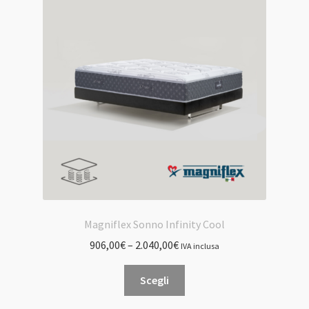
opzioni
possono
essere
scelte
nella
pagina
del
prodotto
Magniflex Sonno Infinity Cool
906,00
€
–
2.040,00
€
IVA inclusa
Questo
Scegli
prodotto
ha