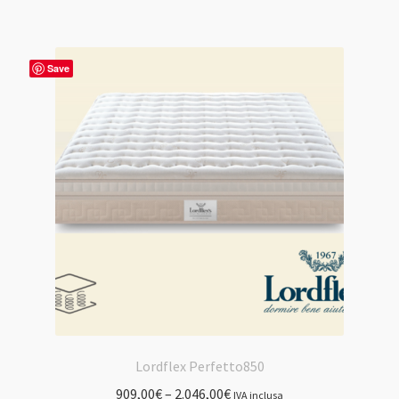
più
varianti.
Le
Save
opzioni
possono
essere
scelte
nella
pagina
del
prodotto
Lordflex Perfetto850
909,00
€
–
2.046,00
€
IVA inclusa