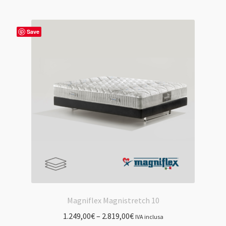
più
varianti.
Le
Save
opzioni
possono
essere
scelte
nella
pagina
del
prodotto
Magniflex Magnistretch 10
1.249,00
€
–
2.819,00
€
IVA inclusa