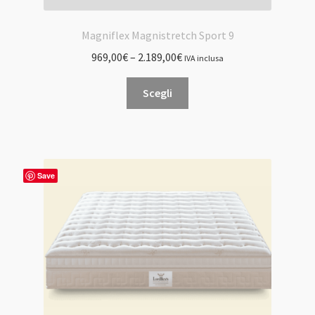
Magniflex Magnistretch Sport 9
969,00
€
–
2.189,00
€
IVA inclusa
Questo
Scegli
prodotto
ha
più
varianti.
Le
Save
opzioni
possono
essere
scelte
nella
pagina
del
prodotto