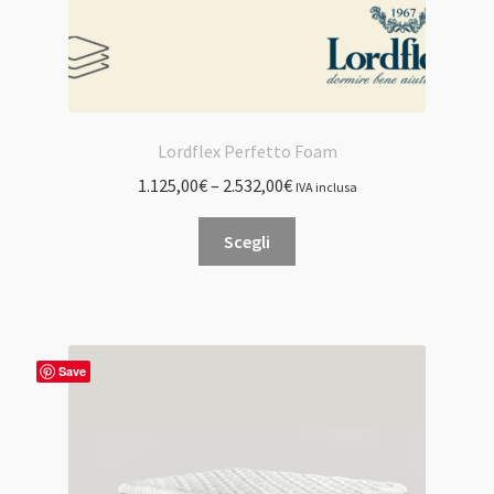
Lordflex Perfetto Foam
1.125,00
€
–
2.532,00
€
IVA inclusa
Questo
Scegli
prodotto
ha
più
varianti.
Le
Save
opzioni
possono
essere
scelte