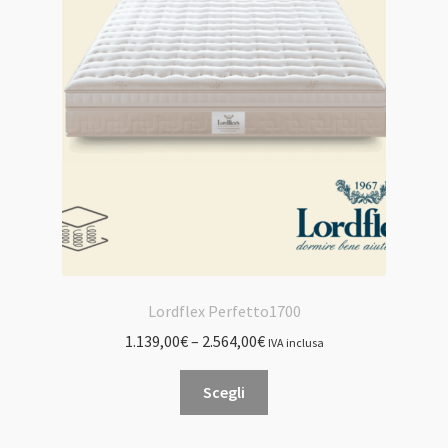
possono
essere
scelte
nella
pagina
del
prodotto
Lordflex Perfetto1700
1.139,00
€
–
2.564,00
€
IVA inclusa
Questo
Scegli
prodotto
ha