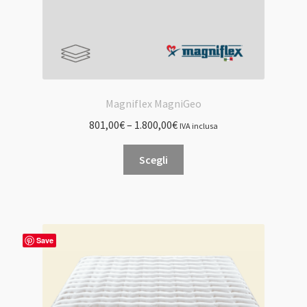
Magniflex MagniGeo
801,00
€
–
1.800,00
€
IVA inclusa
Questo
Scegli
prodotto
ha
più
varianti.
Le
Save
opzioni
possono
essere
scelte