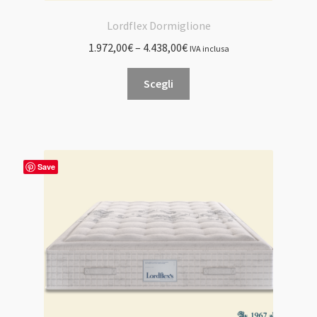
Lordflex Dormiglione
1.972,00
€
–
4.438,00
€
IVA inclusa
Questo
Scegli
prodotto
ha
più
varianti.
Le
Save
opzioni
possono
essere
scelte
nella
pagina
del
prodotto