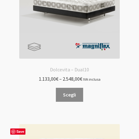
nella
pagina
del
prodotto
Dolcevita – Dual10
1.133,00
€
–
2.548,00
€
IVA inclusa
Questo
Scegli
prodotto
ha
più
varianti.
Le
Save
opzioni