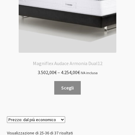
pagina
del
prodotto
Magniflex Audace Armonia Dual12
3.502,00
€
–
4.254,00
€
IVA inclusa
Questo
Scegli
prodotto
ha
più
varianti.
Le
opzioni
Prezzo:
Visualizzazione di 25-36 di 37 risultati