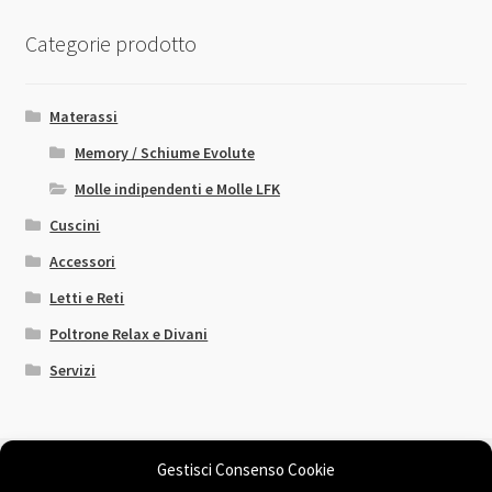
Le
opzioni
Categorie prodotto
possono
essere
scelte
Materassi
nella
Memory / Schiume Evolute
pagina
Molle indipendenti e Molle LFK
del
prodotto
Cuscini
Accessori
Letti e Reti
Poltrone Relax e Divani
Servizi
Gestisci Consenso Cookie