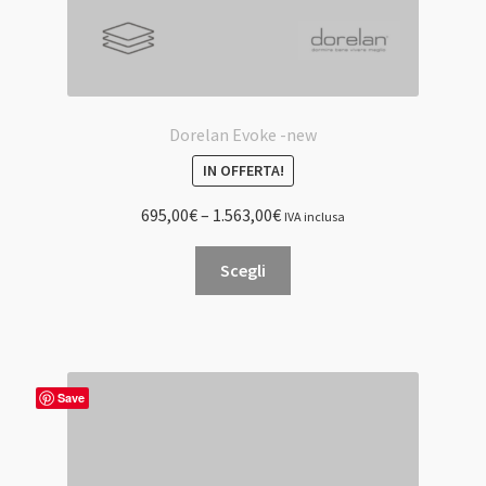
Dorelan Evoke -new
IN OFFERTA!
695,00
€
–
1.563,00
€
IVA inclusa
Questo
Scegli
prodotto
ha
più
varianti.
Le
Save
opzioni
possono
essere