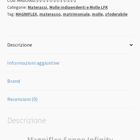
COD:
MADO002-2-1-1-1-1-2-1-1-1-2-1-1
Categorie:
Materassi
,
Molle indipendenti e Molle LFK
Tag:
MAGNIFLEX
,
materasso
,
matrimoniale
,
molle
,
sfoderabile
Descrizione
Informazioni aggiuntive
Brand
Recensioni (0)
Descrizione
Magniflex Sonno Infinity