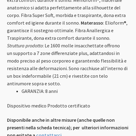
extra comfort durante il sonno. Memoform®, materiale
anatomico si adatta perfettamente alla silhouette del
corpo. Fibra Super Soft, morbida e traspirante, dona extra
comfort ed igiene durante il sonno.
Materasso
: Elioform®,
garantisce il sostegno ottimale. Fibra Anallergica e
Traspirante, dona extra comfort durante il sonno.
Struttura prodotto
: Le 1600 molle insacchettate offrono
un supporto a 7 zone differenziate plus, adattandosi in
modo preciso al peso corporeo e garantendo flessibilità e
resistenza alle deformazioni. Sono racchiuse all’interno di
un box indeformabile (21 cm) e rivestite con telo
antirumore sopra e sotto.
GARANZIA:
8 anni
Dispositivo medico
Prodotto certificato
Disponibile anche in altre misure (anche quelle non
presenti nella scheda tecnica); per ulteriori informazioni
non esitate a
contattarci.