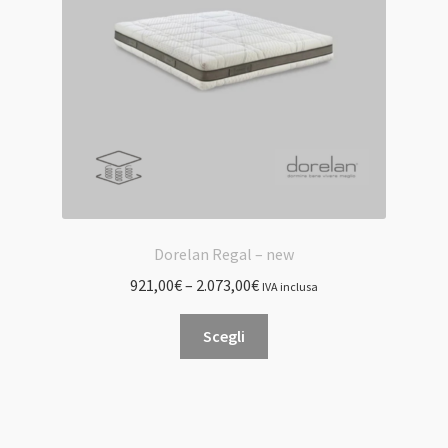
scelte
nella
pagina
del
prodotto
Dorelan Regal – new
921,00
€
–
2.073,00
€
IVA inclusa
Questo
Scegli
prodotto
ha
più
varianti.