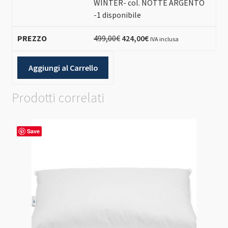
WINTER- col. NOTTE ARGENTO
-1 disponibile
Il
Il
499,00
€
424,00
€
IVA inclusa
prezzo
prezzo
originale
attuale
Aggiungi al Carrello
era:
è:
499,00€.
424,00€.
Prodotti correlati
Save