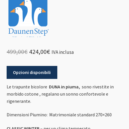
Il
Il
499,00
€
424,00
€
IVA inclusa
prezzo
prezzo
originale
attuale
Opzioni disponibili
era:
è:
Le trapunte bicolore
DUNA in piuma,
sono rivestite in
499,00€.
424,00€.
morbido cotone , regalano un sonno confortevole e
rigenerante.
Dimensioni Piumino: Matrimoniale standard 270×260
CLASSIC WINTER
– per un clima temperato