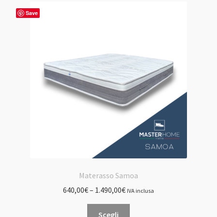
Save
Materasso Samoa
640,00
€
–
1.490,00
€
IVA inclusa
Questo
Scegli