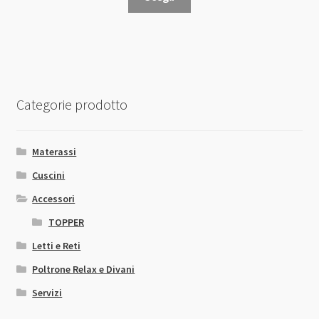
prodotto
ha
più
varianti.
Le
opzioni
Categorie prodotto
possono
essere
scelte
Materassi
nella
Cuscini
pagina
Accessori
del
prodotto
TOPPER
Letti e Reti
Poltrone Relax e Divani
Servizi