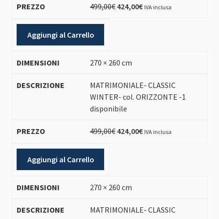
Il
Il
499,00
€
424,00
€
IVA inclusa
prezzo
prezzo
originale
attuale
Aggiungi al Carrello
era:
è:
499,00€.
424,00€.
270 × 260 cm
MATRIMONIALE- CLASSIC
WINTER- col. ORIZZONTE -1
disponibile
Il
Il
499,00
€
424,00
€
IVA inclusa
prezzo
prezzo
originale
attuale
Aggiungi al Carrello
era:
è:
499,00€.
424,00€.
270 × 260 cm
MATRIMONIALE- CLASSIC