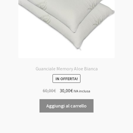
nella
pagina
del
prodotto
Guanciale Memory Aloe Bianca
IN OFFERTA!
Il
Il
60,00
€
30,00
€
IVA inclusa
prezzo
prezzo
originale
attuale
Aggiungi al carrello
era:
è:
60,00€.
30,00€.