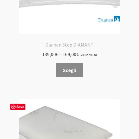
Daunen Step DIAMANT
139,00
€
–
169,00
€
IVA inclusa
Questo
Scegli
prodotto
ha
più
varianti.
Le
Save
opzioni
possono
essere
scelte